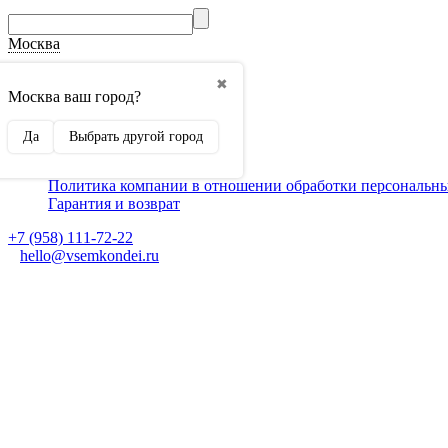
Москва
О компании
✖
Способы оплаты
Москва ваш город?
Доставка
Монтаж кондиционеров
Да
Выбрать другой город
Для партнеров
Ещё
Политика компании в отношении обработки персональн
Гарантия и возврат
+7 (958) 111-72-22
hello@vsemkondei.ru