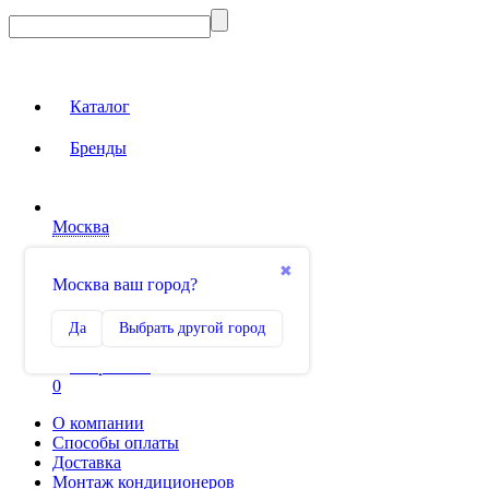
Каталог
Бренды
Москва
Вход на сайт
✖
Москва ваш город?
Сравнение
Да
Выбрать другой город
0
Избранное
0
О компании
Способы оплаты
Доставка
Монтаж кондиционеров