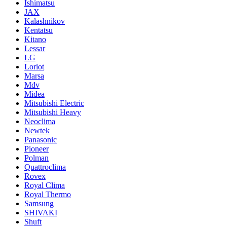
Ishimatsu
JAX
Kalashnikov
Kentatsu
Kitano
Lessar
LG
Loriot
Marsa
Mdv
Midea
Mitsubishi Electric
Mitsubishi Heavy
Neoclima
Newtek
Panasonic
Pioneer
Polman
Quattroclima
Rovex
Royal Clima
Royal Thermo
Samsung
SHIVAKI
Shuft