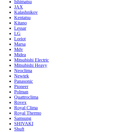
Ishimatsu
JAX
Kalashnikov
Kentatsu
Kitano
Lessar
LG
Loriot
Marsa
Mdv
Midea
Mitsubishi Electric
Mitsubishi Heavy
Neoclima
Newtek
Panasonic
Pioneer
Polman
Quattroclima
Rovex
Royal Clima
Royal Thermo
Samsung
SHIVAKI
Shuft