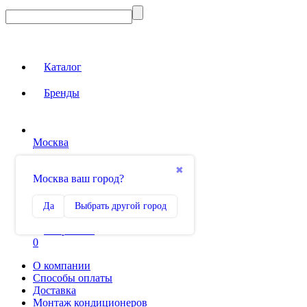
Каталог
Бренды
Москва
Вход на сайт
✖
Москва ваш город?
Сравнение
Да
Выбрать другой город
0
Избранное
0
О компании
Способы оплаты
Доставка
Монтаж кондиционеров