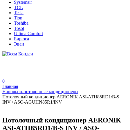
Systemair
TCL
Tesla
Tion
Toshiba
Tosot
Ultima Comfort
Бирюса
Эван
0
Главная
Напольно-потолочные кондиционеры
Потолочный кондиционер AERONIK ASI-ATH85RD1/B-S
INV / ASO-AGUHN85R1/INV
Потолочный кондиционер AERONIK
ASI-ATH85RD1/B-S INV / ASO-