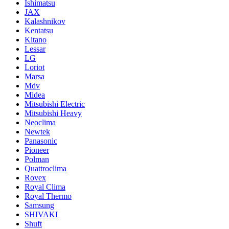
Ishimatsu
JAX
Kalashnikov
Kentatsu
Kitano
Lessar
LG
Loriot
Marsa
Mdv
Midea
Mitsubishi Electric
Mitsubishi Heavy
Neoclima
Newtek
Panasonic
Pioneer
Polman
Quattroclima
Rovex
Royal Clima
Royal Thermo
Samsung
SHIVAKI
Shuft