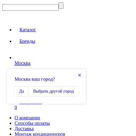
Каталог
Бренды
Москва
Вход на сайт
✖
Москва ваш город?
Сравнение
Да
Выбрать другой город
0
Избранное
0
О компании
Способы оплаты
Доставка
Монтаж кондиционеров