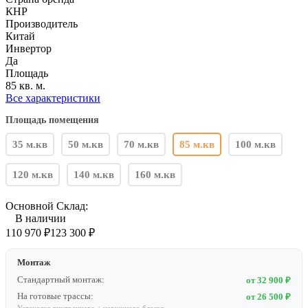
КНР
Производитель
Китай
Инвертор
Да
Площадь
85 кв. м.
Все характеристики
Площадь помещения
35 м.кв
50 м.кв
70 м.кв
85 м.кв
100 м.кв
120 м.кв
140 м.кв
160 м.кв
Основной Склад:
В наличии
110 970
₽
123 300
₽
Монтаж
Стандартный монтаж:
от 32 900 ₽
На готовые трассы:
от 26 500 ₽
Установка внутреннего + наружного блоков