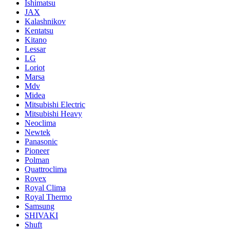
Ishimatsu
JAX
Kalashnikov
Kentatsu
Kitano
Lessar
LG
Loriot
Marsa
Mdv
Midea
Mitsubishi Electric
Mitsubishi Heavy
Neoclima
Newtek
Panasonic
Pioneer
Polman
Quattroclima
Rovex
Royal Clima
Royal Thermo
Samsung
SHIVAKI
Shuft