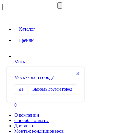
Каталог
Бренды
Москва
Вход на сайт
✖
Москва ваш город?
Сравнение
Да
Выбрать другой город
0
Избранное
0
О компании
Способы оплаты
Доставка
Монтаж кондиционеров