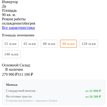
Инвертор
Да
Площадь
90 кв. м.
Режим работы
охлаждение/обогрев
Все характеристики
Площадь помещения
55 м.кв
65 м.кв
80 м.кв
90 м.кв
120 м.кв
140 м.кв
Основной Склад:
В наличии
279 990
₽
311 100
₽
Монтаж
Стандартный монтаж:
от 32 900 ₽
На готовые трассы:
от 26 500 ₽
Установка внутреннего + наружного блоков