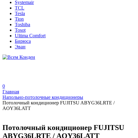
Systemair
TCL
Tesla
Tion
Toshiba
Tosot
Ultima Comfort
Бирюса
Эван
0
Главная
Напольно-потолочные кондиционеры
Потолочный кондиционер FUJITSU ABYG36LRTE /
AOY36LATT
Потолочный кондиционер FUJITSU
ABYG36LRTE / AOY36LATT