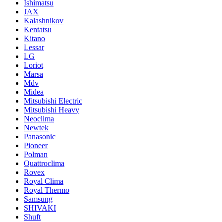
Ishimatsu
JAX
Kalashnikov
Kentatsu
Kitano
Lessar
LG
Loriot
Marsa
Mdv
Midea
Mitsubishi Electric
Mitsubishi Heavy
Neoclima
Newtek
Panasonic
Pioneer
Polman
Quattroclima
Rovex
Royal Clima
Royal Thermo
Samsung
SHIVAKI
Shuft