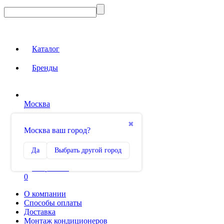
Каталог
Бренды
Москва
Вход на сайт
✖
Москва ваш город?
Сравнение
Да
Выбрать другой город
0
Избранное
0
О компании
Способы оплаты
Доставка
Монтаж кондиционеров