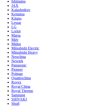
Ishimatsu
JAX
Kalashnikov
Kentatsu
Kitano
Lessar
LG
Loriot
Marsa
Mdv
Midea
Mitsubishi Electric
Mitsubishi Heavy
Neoclima
Newtek
Panasonic
Pioneer
Polman
Quattroclima
Rovex
Royal Clima
Royal Thermo
Samsung
SHIVAKI
Shuft