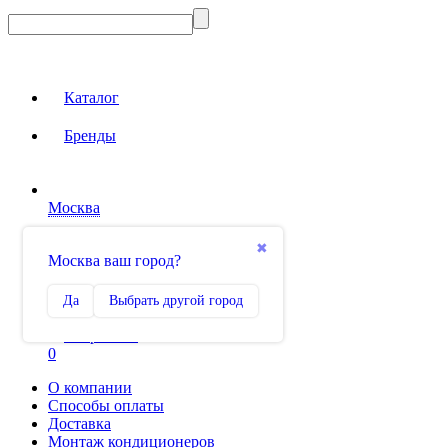
Каталог
Бренды
Москва
Вход на сайт
✖
Москва ваш город?
Сравнение
Да
Выбрать другой город
0
Избранное
0
О компании
Способы оплаты
Доставка
Монтаж кондиционеров