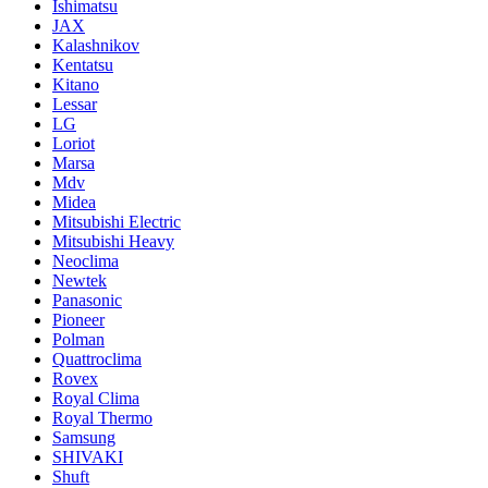
Ishimatsu
JAX
Kalashnikov
Kentatsu
Kitano
Lessar
LG
Loriot
Marsa
Mdv
Midea
Mitsubishi Electric
Mitsubishi Heavy
Neoclima
Newtek
Panasonic
Pioneer
Polman
Quattroclima
Rovex
Royal Clima
Royal Thermo
Samsung
SHIVAKI
Shuft