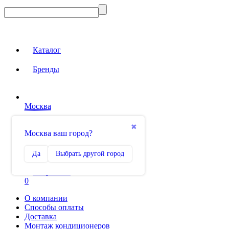
Каталог
Бренды
Москва
Вход на сайт
✖
Москва ваш город?
Сравнение
Да
Выбрать другой город
0
Избранное
0
О компании
Способы оплаты
Доставка
Монтаж кондиционеров