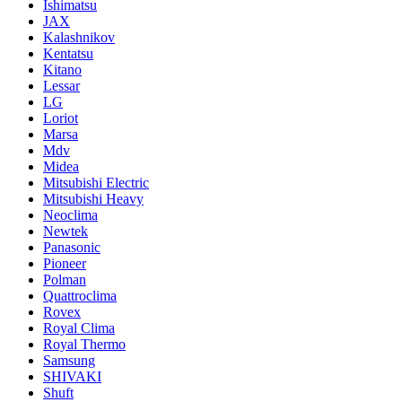
Ishimatsu
JAX
Kalashnikov
Kentatsu
Kitano
Lessar
LG
Loriot
Marsa
Mdv
Midea
Mitsubishi Electric
Mitsubishi Heavy
Neoclima
Newtek
Panasonic
Pioneer
Polman
Quattroclima
Rovex
Royal Clima
Royal Thermo
Samsung
SHIVAKI
Shuft