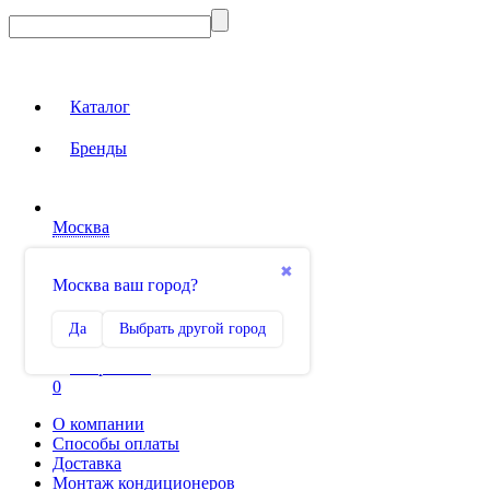
Каталог
Бренды
Москва
Вход на сайт
✖
Москва ваш город?
Сравнение
Да
Выбрать другой город
0
Избранное
0
О компании
Способы оплаты
Доставка
Монтаж кондиционеров