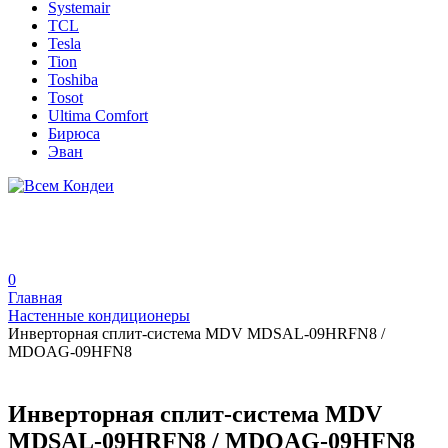
Systemair
TCL
Tesla
Tion
Toshiba
Tosot
Ultima Comfort
Бирюса
Эван
0
Главная
Настенные кондиционеры
Инверторная сплит-система MDV MDSAL-09HRFN8 /
MDOAG-09HFN8
Инверторная сплит-система MDV
MDSAL-09HRFN8 / MDOAG-09HFN8