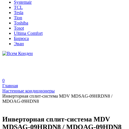
Systemair
TCL
Tesla
Tion
Toshiba
Tosot
Ultima Comfort
Бирюса
Эван
0
Главная
Настенные кондиционеры
Инверторная сплит-система MDV MDSAG-09HRDN8 /
MDOAG-09HDN8
Инверторная сплит-система MDV
MDSAG-09HRDN8 / MDOAG-09HDN8