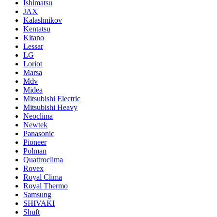
Ishimatsu
JAX
Kalashnikov
Kentatsu
Kitano
Lessar
LG
Loriot
Marsa
Mdv
Midea
Mitsubishi Electric
Mitsubishi Heavy
Neoclima
Newtek
Panasonic
Pioneer
Polman
Quattroclima
Rovex
Royal Clima
Royal Thermo
Samsung
SHIVAKI
Shuft