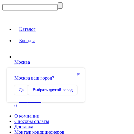
Каталог
Бренды
Москва
Вход на сайт
✖
Москва ваш город?
Сравнение
Да
Выбрать другой город
0
Избранное
0
О компании
Способы оплаты
Доставка
Монтаж кондиционеров