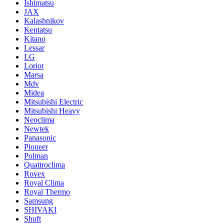
Ishimatsu
JAX
Kalashnikov
Kentatsu
Kitano
Lessar
LG
Loriot
Marsa
Mdv
Midea
Mitsubishi Electric
Mitsubishi Heavy
Neoclima
Newtek
Panasonic
Pioneer
Polman
Quattroclima
Rovex
Royal Clima
Royal Thermo
Samsung
SHIVAKI
Shuft