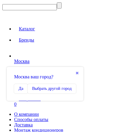
Каталог
Бренды
Москва
Вход на сайт
✖
Москва ваш город?
Сравнение
Да
Выбрать другой город
0
Избранное
0
О компании
Способы оплаты
Доставка
Монтаж кондиционеров