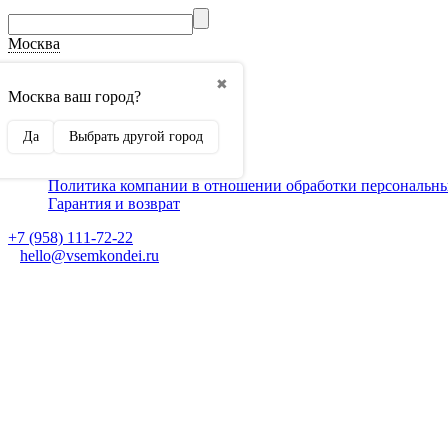
Москва
О компании
✖
Способы оплаты
Москва ваш город?
Доставка
Монтаж кондиционеров
Да
Выбрать другой город
Для партнеров
Ещё
Политика компании в отношении обработки персональн
Гарантия и возврат
+7 (958) 111-72-22
hello@vsemkondei.ru