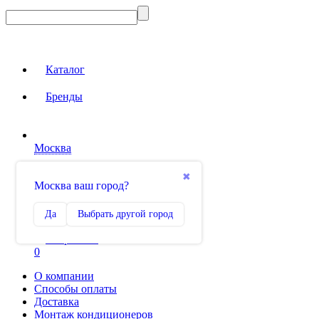
Каталог
Бренды
Москва
Вход на сайт
✖
Москва ваш город?
Сравнение
Да
Выбрать другой город
0
Избранное
0
О компании
Способы оплаты
Доставка
Монтаж кондиционеров