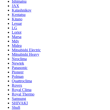
Ishimatsu
JAX
Kalashnikov
Kentatsu
Kitano
Lessar
LG
Loriot
Marsa
Mdv
Midea
Mitsubishi Electric
Mitsubishi Heavy
Neoclima
Newtek
Panasonic
Pioneer
Polman
Quattroclima
Rovex
Royal Clima
Royal Thermo
Samsung
SHIVAKI
Shuft