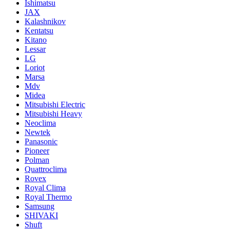
Ishimatsu
JAX
Kalashnikov
Kentatsu
Kitano
Lessar
LG
Loriot
Marsa
Mdv
Midea
Mitsubishi Electric
Mitsubishi Heavy
Neoclima
Newtek
Panasonic
Pioneer
Polman
Quattroclima
Rovex
Royal Clima
Royal Thermo
Samsung
SHIVAKI
Shuft