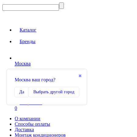
Каталог
Бренды
Москва
Вход на сайт
✖
Москва ваш город?
Сравнение
Да
Выбрать другой город
0
Избранное
0
О компании
Способы оплаты
Доставка
Монтаж кондиционеров