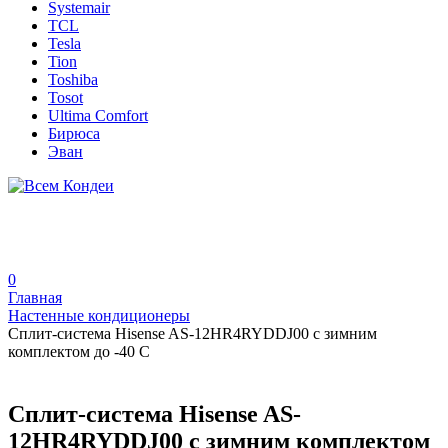
Systemair
TCL
Tesla
Tion
Toshiba
Tosot
Ultima Comfort
Бирюса
Эван
0
Главная
Настенные кондиционеры
Сплит-система Hisense AS-12HR4RYDDJ00 с зимним
комплектом до -40 С
Сплит-система Hisense AS-
12HR4RYDDJ00 с зимним комплектом