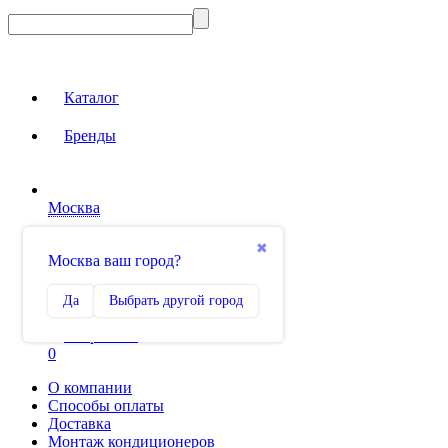
Каталог
Бренды
Москва
Вход на сайт
✖
Москва ваш город?
Сравнение
Да
Выбрать другой город
0
Избранное
0
О компании
Способы оплаты
Доставка
Монтаж кондиционеров