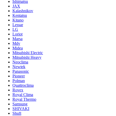
Ishimatsu
JAX
Kalashnikov
Kentatsu
Kitano
Lessar
LG
Loriot
Marsa
Mdv
Midea
Mitsubishi Electric
Mitsubishi Heavy
Neoclima
Newtek
Panasonic
Pioneer
Polman
Quattroclima
Rovex
Royal Clima
Royal Thermo
Samsung
SHIVAKI
Shuft