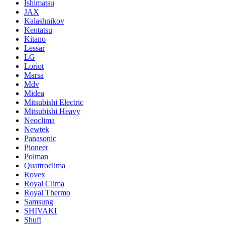
Ishimatsu
JAX
Kalashnikov
Kentatsu
Kitano
Lessar
LG
Loriot
Marsa
Mdv
Midea
Mitsubishi Electric
Mitsubishi Heavy
Neoclima
Newtek
Panasonic
Pioneer
Polman
Quattroclima
Rovex
Royal Clima
Royal Thermo
Samsung
SHIVAKI
Shuft