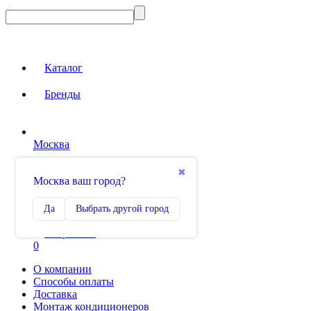
Каталог
Бренды
Москва
Вход на сайт
✖
Москва ваш город?
Сравнение
Да
Выбрать другой город
0
Избранное
0
О компании
Способы оплаты
Доставка
Монтаж кондиционеров