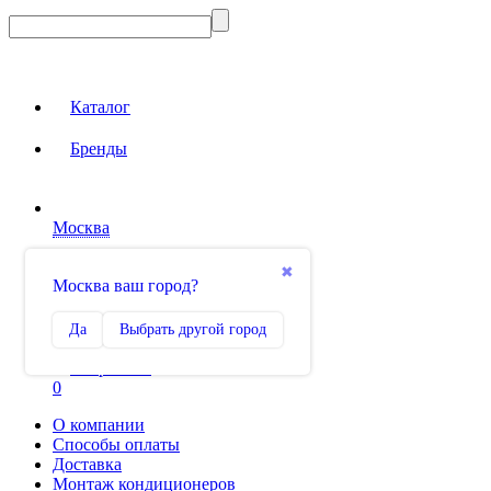
Каталог
Бренды
Москва
Вход на сайт
✖
Москва ваш город?
Сравнение
Да
Выбрать другой город
0
Избранное
0
О компании
Способы оплаты
Доставка
Монтаж кондиционеров