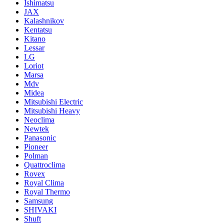
Ishimatsu
JAX
Kalashnikov
Kentatsu
Kitano
Lessar
LG
Loriot
Marsa
Mdv
Midea
Mitsubishi Electric
Mitsubishi Heavy
Neoclima
Newtek
Panasonic
Pioneer
Polman
Quattroclima
Rovex
Royal Clima
Royal Thermo
Samsung
SHIVAKI
Shuft