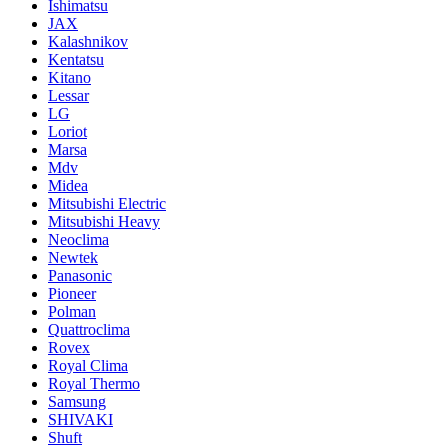
Ishimatsu
JAX
Kalashnikov
Kentatsu
Kitano
Lessar
LG
Loriot
Marsa
Mdv
Midea
Mitsubishi Electric
Mitsubishi Heavy
Neoclima
Newtek
Panasonic
Pioneer
Polman
Quattroclima
Rovex
Royal Clima
Royal Thermo
Samsung
SHIVAKI
Shuft