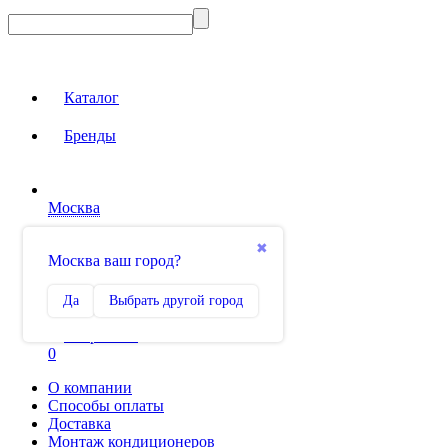
Каталог
Бренды
Москва
Вход на сайт
✖
Москва ваш город?
Сравнение
Да
Выбрать другой город
0
Избранное
0
О компании
Способы оплаты
Доставка
Монтаж кондиционеров