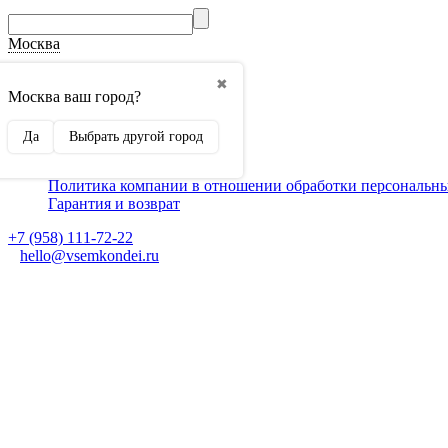
Москва
О компании
✖
Способы оплаты
Москва ваш город?
Доставка
Монтаж кондиционеров
Да
Выбрать другой город
Для партнеров
Ещё
Политика компании в отношении обработки персональн
Гарантия и возврат
+7 (958) 111-72-22
hello@vsemkondei.ru