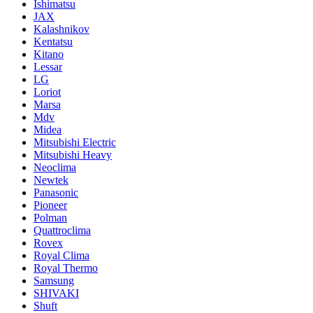
Ishimatsu
JAX
Kalashnikov
Kentatsu
Kitano
Lessar
LG
Loriot
Marsa
Mdv
Midea
Mitsubishi Electric
Mitsubishi Heavy
Neoclima
Newtek
Panasonic
Pioneer
Polman
Quattroclima
Rovex
Royal Clima
Royal Thermo
Samsung
SHIVAKI
Shuft