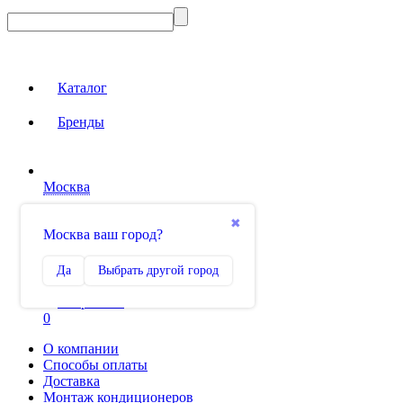
Каталог
Бренды
Москва
Вход на сайт
✖
Москва ваш город?
Сравнение
Да
Выбрать другой город
0
Избранное
0
О компании
Способы оплаты
Доставка
Монтаж кондиционеров