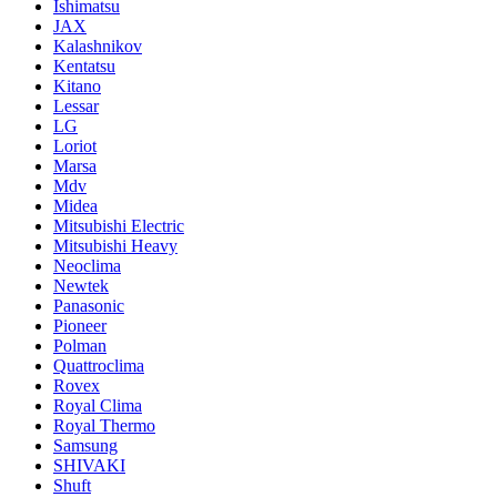
Ishimatsu
JAX
Kalashnikov
Kentatsu
Kitano
Lessar
LG
Loriot
Marsa
Mdv
Midea
Mitsubishi Electric
Mitsubishi Heavy
Neoclima
Newtek
Panasonic
Pioneer
Polman
Quattroclima
Rovex
Royal Clima
Royal Thermo
Samsung
SHIVAKI
Shuft