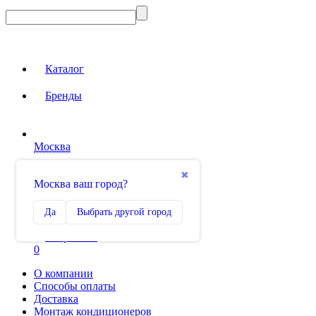
Каталог
Бренды
Москва
Вход на сайт
✖
Москва ваш город?
Сравнение
Да
Выбрать другой город
0
Избранное
0
О компании
Способы оплаты
Доставка
Монтаж кондиционеров