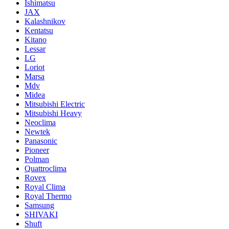
Ishimatsu
JAX
Kalashnikov
Kentatsu
Kitano
Lessar
LG
Loriot
Marsa
Mdv
Midea
Mitsubishi Electric
Mitsubishi Heavy
Neoclima
Newtek
Panasonic
Pioneer
Polman
Quattroclima
Rovex
Royal Clima
Royal Thermo
Samsung
SHIVAKI
Shuft