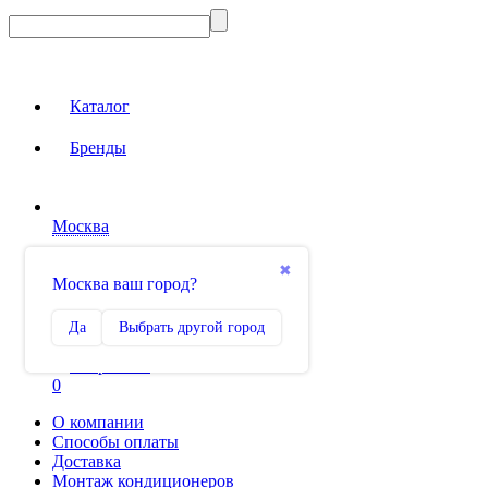
Каталог
Бренды
Москва
Вход на сайт
✖
Москва ваш город?
Сравнение
Да
Выбрать другой город
0
Избранное
0
О компании
Способы оплаты
Доставка
Монтаж кондиционеров