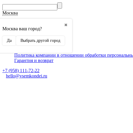
Москва
О компании
✖
Способы оплаты
Москва ваш город?
Доставка
Монтаж кондиционеров
Да
Выбрать другой город
Для партнеров
Ещё
Политика компании в отношении обработки персональн
Гарантия и возврат
+7 (958) 111-72-22
hello@vsemkondei.ru