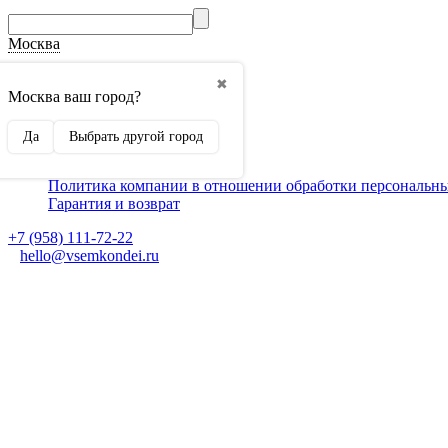
Москва
О компании
✖
Способы оплаты
Москва ваш город?
Доставка
Монтаж кондиционеров
Да
Выбрать другой город
Для партнеров
Ещё
Политика компании в отношении обработки персональн
Гарантия и возврат
+7 (958) 111-72-22
hello@vsemkondei.ru