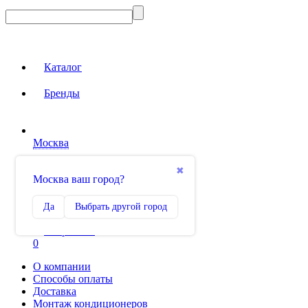
Каталог
Бренды
Москва
Вход на сайт
✖
Москва ваш город?
Сравнение
Да
Выбрать другой город
0
Избранное
0
О компании
Способы оплаты
Доставка
Монтаж кондиционеров