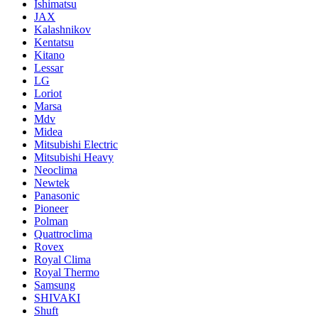
Ishimatsu
JAX
Kalashnikov
Kentatsu
Kitano
Lessar
LG
Loriot
Marsa
Mdv
Midea
Mitsubishi Electric
Mitsubishi Heavy
Neoclima
Newtek
Panasonic
Pioneer
Polman
Quattroclima
Rovex
Royal Clima
Royal Thermo
Samsung
SHIVAKI
Shuft