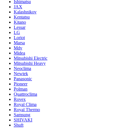
Ishimatsu
JAX
Kalashnikov
Kentatsu
Kitano
Lessar
LG
Loriot
Marsa
Mdv
Midea
Mitsubishi Electric
Mitsubishi Heavy
Neoclima
Newtek
Panasonic
Pioneer
Polman
Quattroclima
Rovex
Royal Clima
Royal Thermo
Samsung
SHIVAKI
Shuft