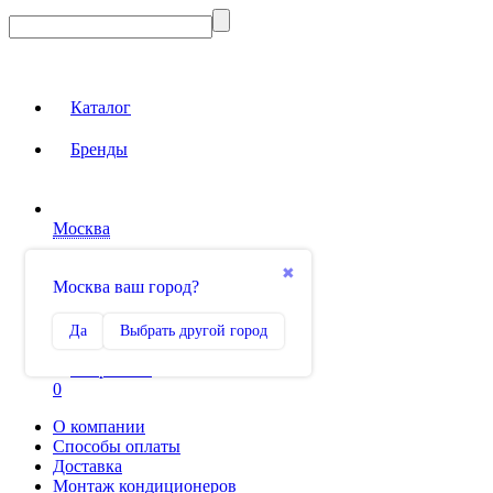
Каталог
Бренды
Москва
Вход на сайт
✖
Москва ваш город?
Сравнение
Да
Выбрать другой город
0
Избранное
0
О компании
Способы оплаты
Доставка
Монтаж кондиционеров