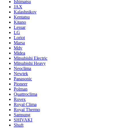
Ishimatsu
JAX
Kalashnikov
Kentatsu
Kitano
Lessar
LG
Loriot
Marsa
Mdv
Midea
Mitsubishi Electric
Mitsubishi Heavy
Neoclima
Newtek
Panasonic
Pioneer
Polman
Quattroclima
Rovex
Royal Clima
Royal Thermo
Samsung
SHIVAKI
Shuft