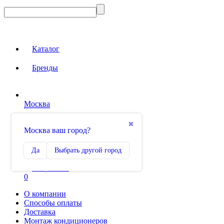
Каталог
Бренды
Москва
Вход на сайт
✖
Москва ваш город?
Сравнение
Да
Выбрать другой город
0
Избранное
0
О компании
Способы оплаты
Доставка
Монтаж кондиционеров