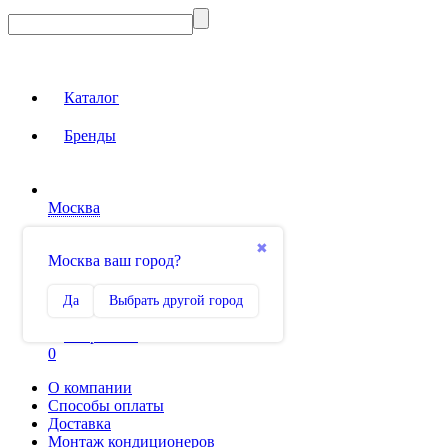
Каталог
Бренды
Москва
Вход на сайт
✖
Москва ваш город?
Сравнение
Да
Выбрать другой город
0
Избранное
0
О компании
Способы оплаты
Доставка
Монтаж кондиционеров