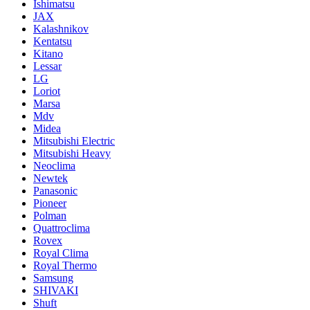
Ishimatsu
JAX
Kalashnikov
Kentatsu
Kitano
Lessar
LG
Loriot
Marsa
Mdv
Midea
Mitsubishi Electric
Mitsubishi Heavy
Neoclima
Newtek
Panasonic
Pioneer
Polman
Quattroclima
Rovex
Royal Clima
Royal Thermo
Samsung
SHIVAKI
Shuft