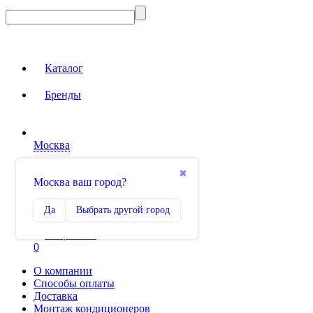
Каталог
Бренды
Москва
Вход на сайт
✖
Москва ваш город?
Сравнение
Да
Выбрать другой город
0
Избранное
0
О компании
Способы оплаты
Доставка
Монтаж кондиционеров