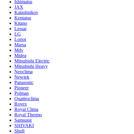
Ishimatsu
JAX
Kalashnikov
Kentatsu
Kitano
Lessar
LG
Loriot
Marsa
Mdv
Midea
Mitsubishi Electric
Mitsubishi Heavy
Neoclima
Newtek
Panasonic
Pioneer
Polman
Quattroclima
Rovex
Royal Clima
Royal Thermo
Samsung
SHIVAKI
Shuft