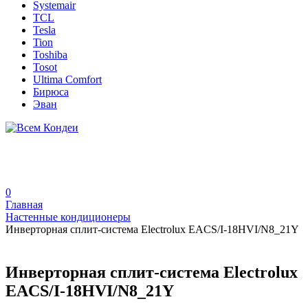
Systemair
TCL
Tesla
Tion
Toshiba
Tosot
Ultima Comfort
Бирюса
Эван
0
Главная
Настенные кондиционеры
Инверторная сплит-система Electrolux EACS/I-18HVI/N8_21Y
Инверторная сплит-система Electrolux
EACS/I-18HVI/N8_21Y