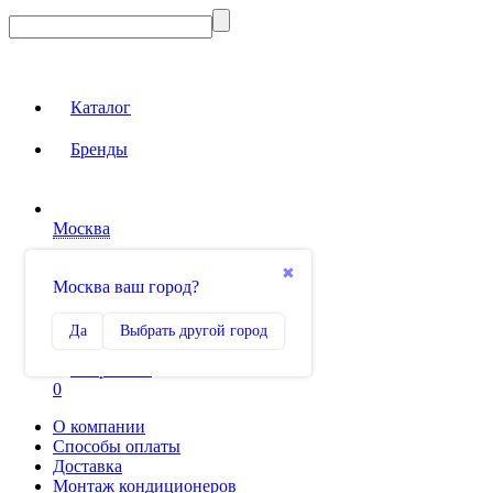
Каталог
Бренды
Москва
Вход на сайт
✖
Москва ваш город?
Сравнение
Да
Выбрать другой город
0
Избранное
0
О компании
Способы оплаты
Доставка
Монтаж кондиционеров