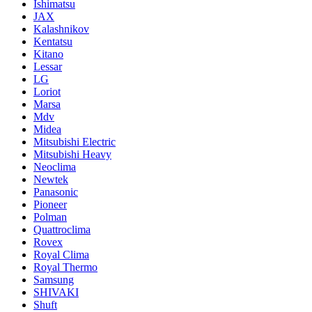
Ishimatsu
JAX
Kalashnikov
Kentatsu
Kitano
Lessar
LG
Loriot
Marsa
Mdv
Midea
Mitsubishi Electric
Mitsubishi Heavy
Neoclima
Newtek
Panasonic
Pioneer
Polman
Quattroclima
Rovex
Royal Clima
Royal Thermo
Samsung
SHIVAKI
Shuft