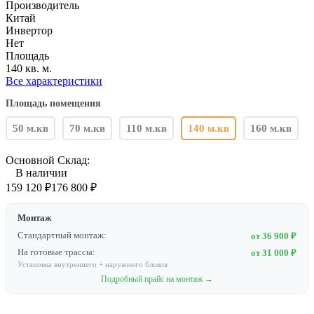
Производитель
Китай
Инвертор
Нет
Площадь
140 кв. м.
Все характеристики
Площадь помещения
50 м.кв
70 м.кв
110 м.кв
140 м.кв
160 м.кв
Основной Склад:
В наличии
159 120
₽
176 800
₽
Монтаж
Стандартный монтаж:
от 36 900 ₽
На готовые трассы:
от 31 000 ₽
Установка внутреннего + наружного блоков
Подробный прайс на монтаж →