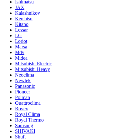
Ishimatsu
JAX
Kalashnikov
Kentatsu
Kitano
Lessar
LG
Loriot
Marsa
Mdv
Midea
Mitsubishi Electric
Mitsubishi Heavy
Neoclima
Newtek
Panasonic
Pioneer
Polman
Quattroclima
Rovex
Royal Clima
Royal Thermo
Samsung
SHIVAKI
Shuft