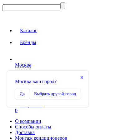
Каталог
Бренды
Москва
Вход на сайт
✖
Москва ваш город?
Сравнение
Да
Выбрать другой город
0
Избранное
0
О компании
Способы оплаты
Доставка
Монтаж кондиционеров