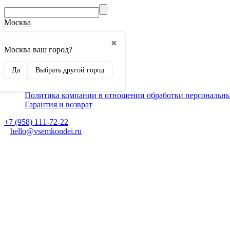
Москва
О компании
✖
Способы оплаты
Москва ваш город?
Доставка
Монтаж кондиционеров
Да
Выбрать другой город
Для партнеров
Ещё
Политика компании в отношении обработки персональн
Гарантия и возврат
+7 (958) 111-72-22
hello@vsemkondei.ru