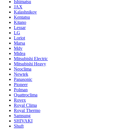
Ishimatsu
JAX
Kalashnikov
Kentatsu
Kitano
Lessar
LG
Loriot
Marsa
Mdv
Midea
Mitsubishi Electric
Mitsubishi Heavy
Neoclima
Newtek
Panasonic
Pioneer
Polman
Quattroclima
Rovex
Royal Clima
Royal Thermo
Samsung
SHIVAKI
Shuft