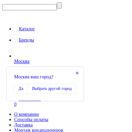
Каталог
Бренды
Москва
Вход на сайт
✖
Москва ваш город?
Сравнение
Да
Выбрать другой город
0
Избранное
0
О компании
Способы оплаты
Доставка
Монтаж кондиционеров