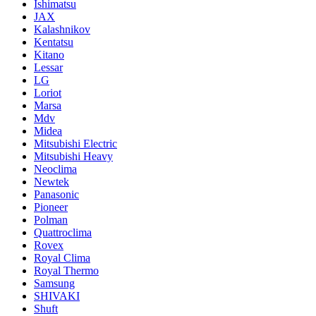
Ishimatsu
JAX
Kalashnikov
Kentatsu
Kitano
Lessar
LG
Loriot
Marsa
Mdv
Midea
Mitsubishi Electric
Mitsubishi Heavy
Neoclima
Newtek
Panasonic
Pioneer
Polman
Quattroclima
Rovex
Royal Clima
Royal Thermo
Samsung
SHIVAKI
Shuft