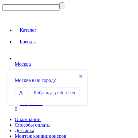
Каталог
Бренды
Москва
Вход на сайт
✖
Москва ваш город?
Сравнение
Да
Выбрать другой город
0
Избранное
0
О компании
Способы оплаты
Доставка
Монтаж кондиционеров