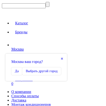
Каталог
Бренды
Москва
Вход на сайт
✖
Москва ваш город?
Сравнение
Да
Выбрать другой город
0
Избранное
0
О компании
Способы оплаты
Доставка
Монтаж кондиционеров