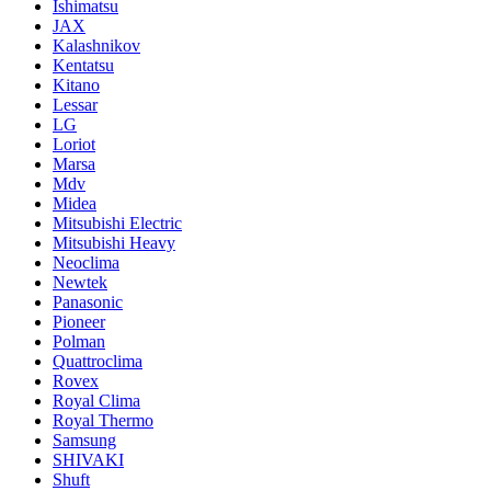
Ishimatsu
JAX
Kalashnikov
Kentatsu
Kitano
Lessar
LG
Loriot
Marsa
Mdv
Midea
Mitsubishi Electric
Mitsubishi Heavy
Neoclima
Newtek
Panasonic
Pioneer
Polman
Quattroclima
Rovex
Royal Clima
Royal Thermo
Samsung
SHIVAKI
Shuft