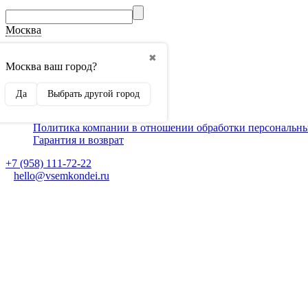
Москва
О компании
✖
Способы оплаты
Москва ваш город?
Доставка
Монтаж кондиционеров
Да
Выбрать другой город
Для партнеров
Ещё
Политика компании в отношении обработки персональн
Гарантия и возврат
+7 (958) 111-72-22
hello@vsemkondei.ru