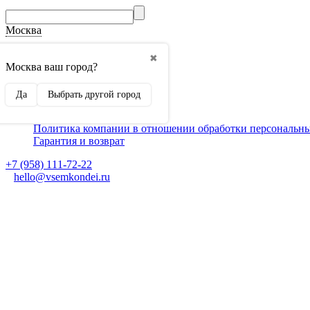
Москва
О компании
✖
Способы оплаты
Москва ваш город?
Доставка
Монтаж кондиционеров
Да
Выбрать другой город
Для партнеров
Ещё
Политика компании в отношении обработки персональн
Гарантия и возврат
+7 (958) 111-72-22
hello@vsemkondei.ru