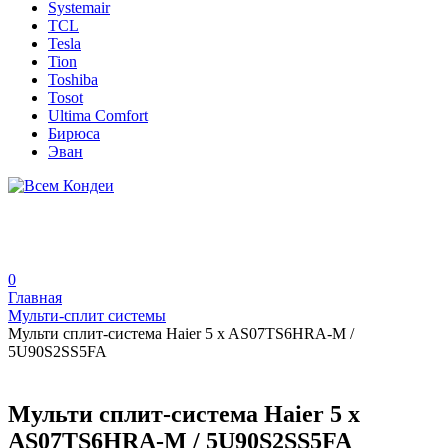
Systemair
TCL
Tesla
Tion
Toshiba
Tosot
Ultima Comfort
Бирюса
Эван
0
Главная
Мульти-сплит системы
Мульти сплит-система Haier 5 x AS07TS6HRA-M /
5U90S2SS5FA
Мульти сплит-система Haier 5 x
AS07TS6HRA-M / 5U90S2SS5FA