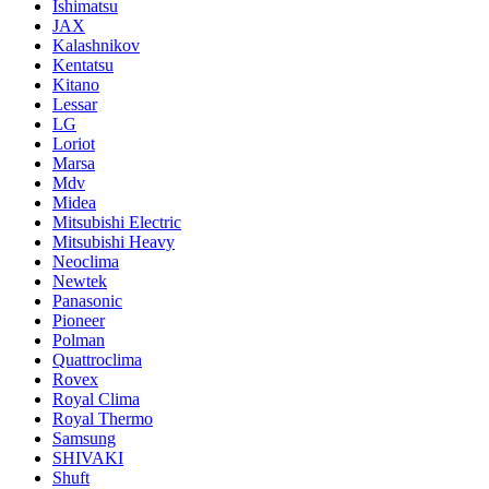
Ishimatsu
JAX
Kalashnikov
Kentatsu
Kitano
Lessar
LG
Loriot
Marsa
Mdv
Midea
Mitsubishi Electric
Mitsubishi Heavy
Neoclima
Newtek
Panasonic
Pioneer
Polman
Quattroclima
Rovex
Royal Clima
Royal Thermo
Samsung
SHIVAKI
Shuft