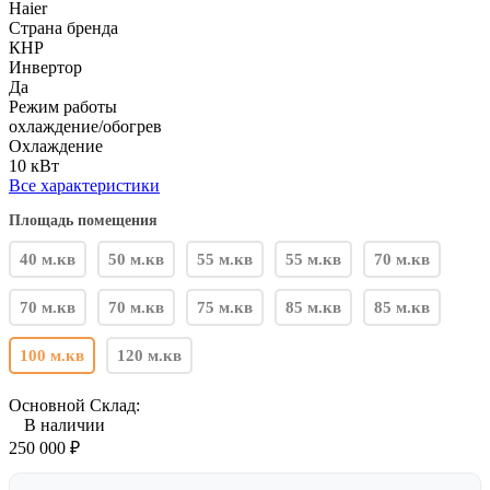
Haier
Страна бренда
КНР
Инвертор
Да
Режим работы
охлаждение/обогрев
Охлаждение
10 кВт
Все характеристики
Площадь помещения
40 м.кв
50 м.кв
55 м.кв
55 м.кв
70 м.кв
70 м.кв
70 м.кв
75 м.кв
85 м.кв
85 м.кв
100 м.кв
120 м.кв
Основной Склад:
В наличии
250 000
₽