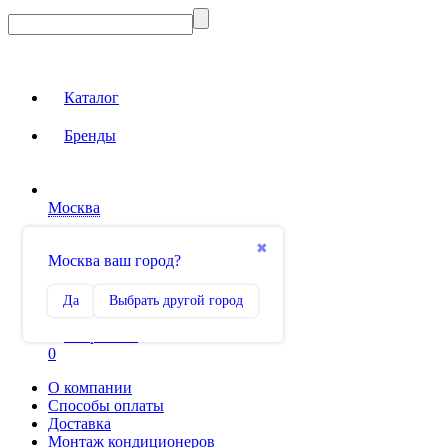
Каталог
Бренды
Москва
Вход на сайт
✖
Москва ваш город?
Сравнение
Да
Выбрать другой город
0
Избранное
0
О компании
Способы оплаты
Доставка
Монтаж кондиционеров