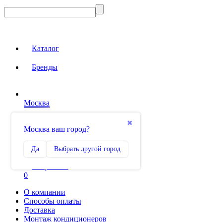
Каталог
Бренды
Москва
Вход на сайт
✖
Москва ваш город?
Сравнение
Да
Выбрать другой город
0
Избранное
0
О компании
Способы оплаты
Доставка
Монтаж кондиционеров