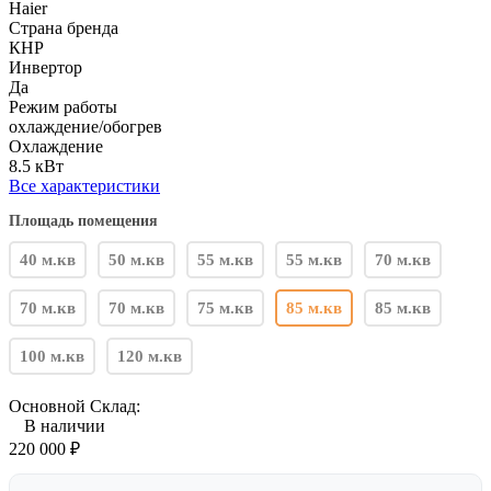
Haier
Страна бренда
КНР
Инвертор
Да
Режим работы
охлаждение/обогрев
Охлаждение
8.5 кВт
Все характеристики
Площадь помещения
40 м.кв
50 м.кв
55 м.кв
55 м.кв
70 м.кв
70 м.кв
70 м.кв
75 м.кв
85 м.кв
85 м.кв
100 м.кв
120 м.кв
Основной Склад:
В наличии
220 000
₽