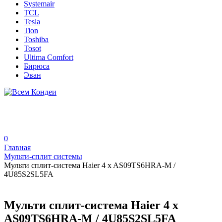
Systemair
TCL
Tesla
Tion
Toshiba
Tosot
Ultima Comfort
Бирюса
Эван
0
Главная
Мульти-сплит системы
Мульти сплит-система Haier 4 x AS09TS6HRA-M /
4U85S2SL5FA
Мульти сплит-система Haier 4 x
AS09TS6HRA-M / 4U85S2SL5FA